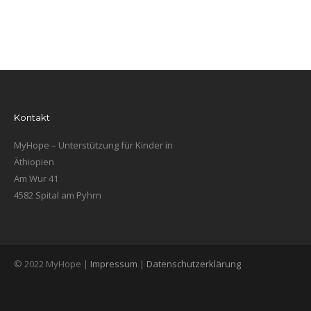
Kontakt
MyHope – Unterstützung für Kinder in
Äthiopien
Am Wur 41
4582 Spital am Pyhrn
© 2022 MyHope |
Impressum
|
Datenschutzerklärung