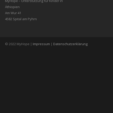
MyHope – Unterstützung für Kinder in
Äthiopien
Am Wur 41
4582 Spital am Pyhrn
© 2022 MyHope |
Impressum
|
Datenschutzerklärung