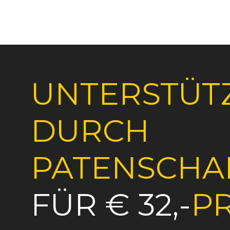
UNTERSTÜT
DURCH
PATENSCHA
FÜR € 32,-
P