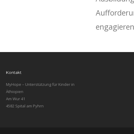
Aufforderun
engagieren
Kontakt
MyHope – Unterstützung für Kinder in
Äthiopien
Am Wur 41
4582 Spital am Pyhrn