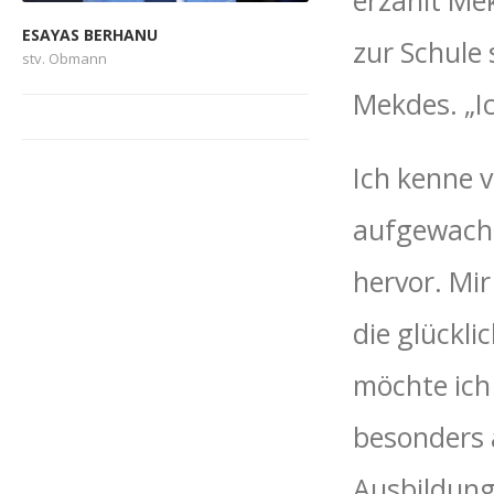
erzählt Mek
ESAYAS BERHANU
zur Schule
stv. Obmann
Mekdes. „Ic
Ich kenne v
aufgewachse
hervor. Mir
die glückli
möchte ich 
besonders 
Ausbildung