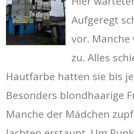
Hier wartete
Aufgeregt
sc
vor. Manche 
zu. Alles sch
Hautfarbe hatten sie bis je
Besonders
blondhaarige
F
Manche der Mädchen zupf
lachten erstaunt. Um Punk