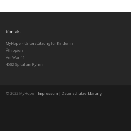
Kontakt
MyHope – Unterstützung für Kinder in
Äthiopien
Am Wur 41
4582 Spital am Pyhrn
© 2022 MyHope |
Impressum
|
Datenschutzerklärung