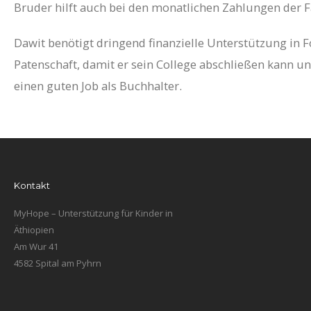
Bruder hilft auch bei den monatlichen Zahlungen der F
Dawit benötigt dringend finanzielle Unterstützung in 
Patenschaft, damit er sein College abschließen kann un
einen guten Job als Buchhalter.
Kontakt
MyHope – Unterstützung für Kinder in
Äthiopien
Am Wur 41
4582 Spital am Pyhrn